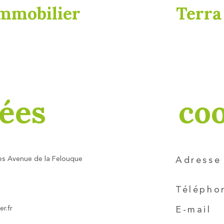
mmobilier
Terra
ées
co
s Avenue de la Felouque
Adresse
Télépho
r.fr
E-mail