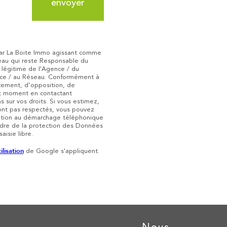
envoyer
é par La Boite Immo agissant comme
seau qui reste Responsable du
 légitime de l'Agence / du
nce / au Réseau. Conformément à
facement, d’opposition, de
ut moment en contactant
s sur vos droits. Si vous estimez,
sont pas respectés, vous pouvez
osition au démarchage téléphonique
adre de la protection des Données
isie libre.
ilisation
de Google s'appliquent.