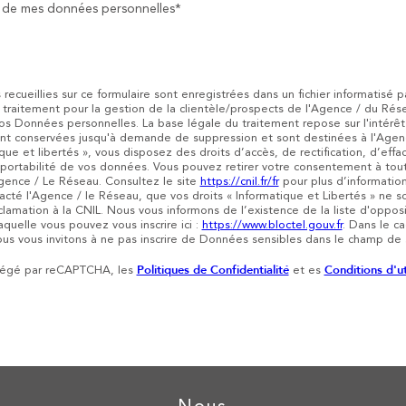
t de mes données personnelles*
 recueillies sur ce formulaire sont enregistrées dans un fichier informatis
u traitement pour la gestion de la clientèle/prospects de l'Agence / du Ré
os Données personnelles. La base légale du traitement repose sur l'intérêt
ont conservées jusqu'à demande de suppression et sont destinées à l'Age
tique et libertés », vous disposez des droits d’accès, de rectification, d’ef
e portabilité de vos données. Vous pouvez retirer votre consentement à to
gence / Le Réseau. Consultez le site
https://cnil.fr/fr
pour plus d’information
tacté l'Agence / le Réseau, que vos droits « Informatique et Libertés » ne 
clamation à la CNIL. Nous vous informons de l’existence de la liste d'opp
laquelle vous pouvez vous inscrire ici :
https://www.bloctel.gouv.fr
. Dans le c
us vous invitons à ne pas inscrire de Données sensibles dans le champ de sa
Politiques de Confidentialité
Conditions d'ut
otégé par reCAPTCHA, les
et es