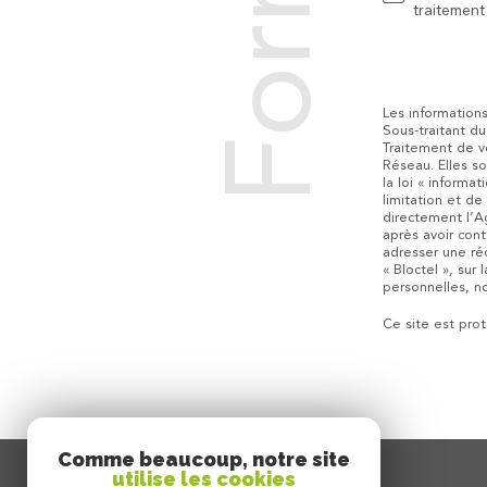
traitemen
Z
V
O
Les informations
Sous-traitant d
Traitement de v
S
Réseau. Elles s
la loi « informa
limitation et d
c
directement l’A
après avoir con
adresser une ré
« Bloctel », sur 
personnelles, no
o
Ce site est pr
o
Comme beaucoup, notre site
utilise les cookies