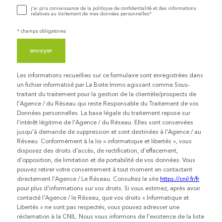
r
E
Validation
j'ai pris connaissance de la politique de confidentialité et des informations
I
relatives au traitement de mes données personnelles*
d
G
N
o
* champs obligatoires
E
n
Z
envoyer
V
n
O
é
S
Les informations recueillies sur ce formulaire sont enregistrées dans
c
un fichier informatisé par La Boite Immo agissant comme Sous-
e
traitant du traitement pour la gestion de la clientèle/prospects de
o
s
l'Agence / du Réseau qui reste Responsable du Traitement de vos
o
Données personnelles. La base légale du traitement repose sur
r
l'intérêt légitime de l'Agence / du Réseau. Elles sont conservées
jusqu'à demande de suppression et sont destinées à l'Agence / au
d
Réseau. Conformément à la loi « informatique et libertés », vous
o
disposez des droits d’accès, de rectification, d’effacement,
d’opposition, de limitation et de portabilité de vos données. Vous
n
pouvez retirer votre consentement à tout moment en contactant
n
directement l’Agence / Le Réseau. Consultez le site
https://cnil.fr/fr
pour plus d’informations sur vos droits. Si vous estimez, après avoir
é
contacté l'Agence / le Réseau, que vos droits « Informatique et
e
Libertés » ne sont pas respectés, vous pouvez adresser une
réclamation à la CNIL. Nous vous informons de l’existence de la liste