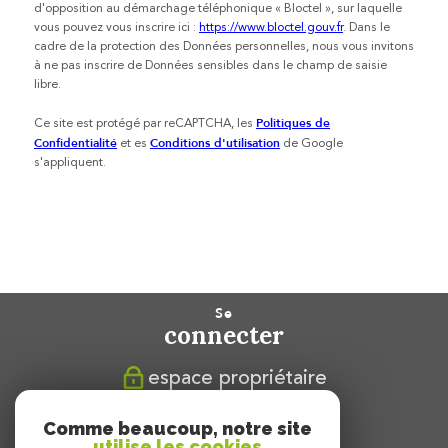
s
d'opposition au démarchage téléphonique « Bloctel », sur laquelle
vous pouvez vous inscrire ici :
https://www.bloctel.gouv.fr
. Dans le
cadre de la protection des Données personnelles, nous vous invitons
à ne pas inscrire de Données sensibles dans le champ de saisie
libre.
Politiques de
Ce site est protégé par reCAPTCHA, les
Confidentialité
Conditions d'utilisation
et es
de Google
s'appliquent.
se
connecter
espace propriétaire
nous
Comme beaucoup, notre site
suivre
utilise les cookies