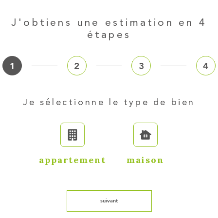
J'obtiens une estimation en 4
étapes
1
2
3
4
Fieldset
Je sélectionne le type de bien
par
défaut
appartement
maison
suivant