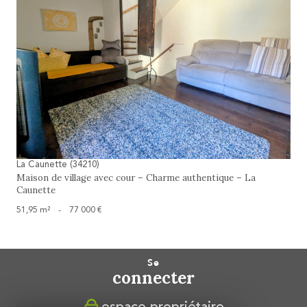
voir le bien
La Caunette (34210)
Maison de village avec cour – Charme authentique – La
Caunette
51,95 m²
-
77 000 €
se
connecter
espace propriétaire