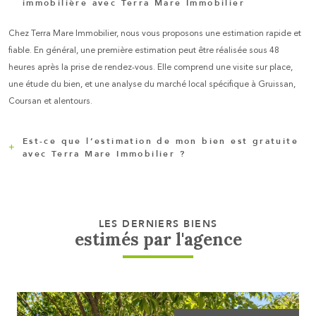
mon bien
immobilière avec Terra Mare Immobilier
Chez Terra Mare Immobilier, nous vous proposons une estimation rapide et
Type de bien
fiable. En général, une première estimation peut être réalisée sous 48
Sélectionnez le type de bien
heures après la prise de rendez-vous. Elle comprend une visite sur place,
une étude du bien, et une analyse du marché local spécifique à Gruissan,
Adresse du bien *
Coursan et alentours.
Est-ce que l’estimation de mon bien est gratuite
Date de disponibilité *
avec Terra Mare Immobilier ?
Oui, l’estimation est 100% gratuite et sans engagement. Que vous soyez
simplement curieux de connaître la valeur de votre bien ou que vous
envisagiez une mise en vente, Terra Mare Immobilier vous accompagne
Fieldset
LES DERNIERS BIENS
par
Mes coordonnées
estimés par l'agence
avec une évaluation précise basée sur notre parfaite connaissance du
défaut
marché local de Gruissan et Coursan.
Nom et Prénom *