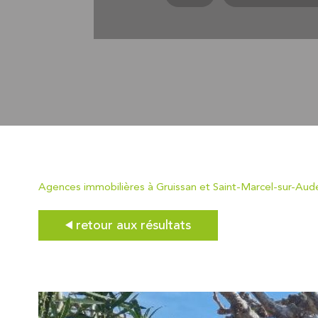
Agences immobilières à Gruissan et Saint-Marcel-sur-Aud
retour aux résultats