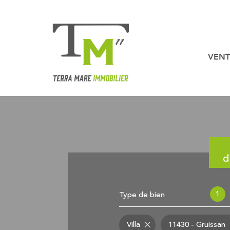
VENT
Nos b
Nos biens en
d
1
Type de bien
Villa
11430 - Gruissan