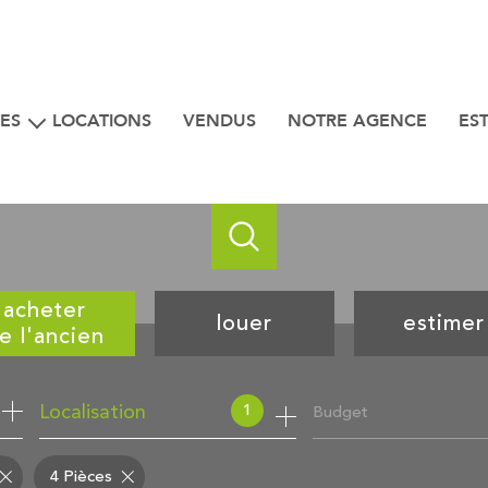
ES
LOCATIONS
VENDUS
NOTRE AGENCE
ES
iens
 bord de mer
acheter
louer
estimer
e l'ancien
de l'ancien
à l'année
1
Budget
Localisation
4 Pièces