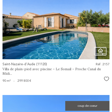
voir le
bien
Saint-Nazaire-d'Aude (11120)
Réf : 2157
Villa de plain-pied avec piscine – Le Somail – Proche Canal du
Midi...
Sél
90 m²
-
299 800 €
coup de coeur