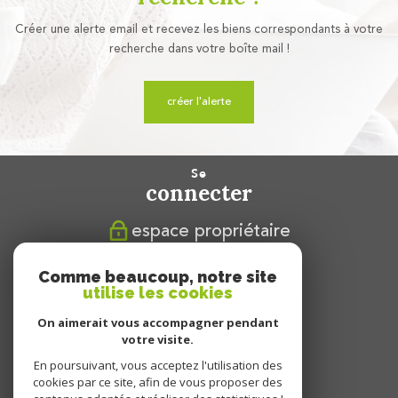
Créer une alerte email et recevez les biens correspondants à votre
recherche dans votre boîte mail !
créer l'alerte
se
connecter
espace propriétaire
nous
Comme beaucoup, notre site
suivre
utilise les cookies
On aimerait vous accompagner pendant
votre visite.
En poursuivant, vous acceptez l'utilisation des
nous
cookies par ce site, afin de vous proposer des
adhérons