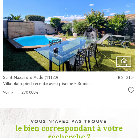
voir le
bien
Saint-Nazaire-d'Aude (11120)
Réf : 2154
Villa plain pied récente avec piscine - Somail
Sél
90 m²
-
270 000 €
VOUS N'AVEZ PAS TROUVÉ
le bien correspondant à votre
recherche ?