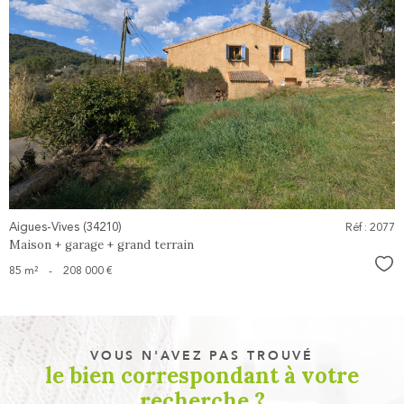
voir le
bien
Aigues-Vives (34210)
Réf : 2077
Maison + garage + grand terrain
Sél
85 m²
-
208 000 €
VOUS N'AVEZ PAS TROUVÉ
le bien correspondant à votre
recherche ?