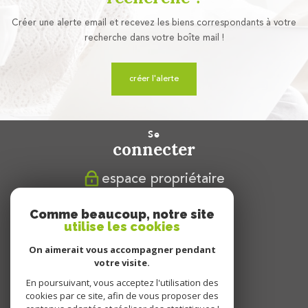
Créer une alerte email et recevez les biens correspondants à votre
recherche dans votre boîte mail !
créer l'alerte
se
connecter
espace propriétaire
nous
Comme beaucoup, notre site
suivre
utilise les cookies
On aimerait vous accompagner pendant
votre visite.
En poursuivant, vous acceptez l'utilisation des
nous
cookies par ce site, afin de vous proposer des
adhérons