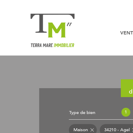
VENT
Nos b
Nos biens en
d
1
Type de bien
Maison
34210 - Agel