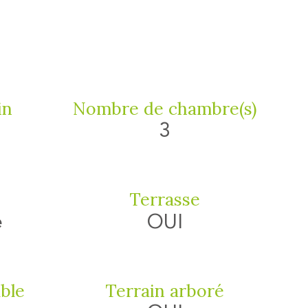
in
Nombre de chambre(s)
3
Terrasse
e
OUI
able
Terrain arboré