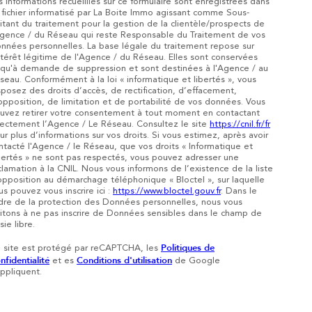
s informations recueillies sur ce formulaire sont enregistrées dans
 fichier informatisé par La Boite Immo agissant comme Sous-
aitant du traitement pour la gestion de la clientèle/prospects de
Agence / du Réseau qui reste Responsable du Traitement de vos
nnées personnelles. La base légale du traitement repose sur
intérêt légitime de l'Agence / du Réseau. Elles sont conservées
squ'à demande de suppression et sont destinées à l'Agence / au
seau. Conformément à la loi « informatique et libertés », vous
sposez des droits d’accès, de rectification, d’effacement,
opposition, de limitation et de portabilité de vos données. Vous
uvez retirer votre consentement à tout moment en contactant
rectement l’Agence / Le Réseau. Consultez le site
https://cnil.fr/fr
ur plus d’informations sur vos droits. Si vous estimez, après avoir
ntacté l'Agence / le Réseau, que vos droits « Informatique et
bertés » ne sont pas respectés, vous pouvez adresser une
clamation à la CNIL. Nous vous informons de l’existence de la liste
opposition au démarchage téléphonique « Bloctel », sur laquelle
us pouvez vous inscrire ici :
https://www.bloctel.gouv.fr
. Dans le
dre de la protection des Données personnelles, nous vous
vitons à ne pas inscrire de Données sensibles dans le champ de
sie libre.
Politiques de
 site est protégé par reCAPTCHA, les
nfidentialité
Conditions d'utilisation
et es
de Google
appliquent.