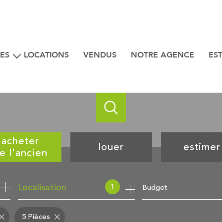
ES
LOCATIONS
VENDUS
NOTRE AGENCE
ES
iens
 bord de mer
acheter
louer
estimer
e l'ancien
de l'ancien
à l'année
1
Budget
Localisation
5 Pièces