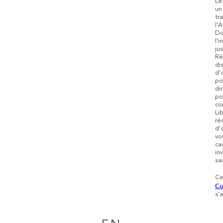
Le
un
tr
l'
Do
l'
ju
Ré
di
d’
po
di
po
co
Li
ré
d'
vo
ca
in
sai
Ce
Co
s'