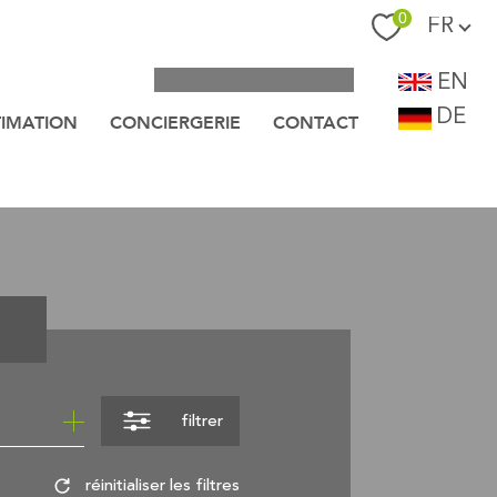
Langue
0
FR
EN
DE
TIMATION
CONCIERGERIE
CONTACT
filtrer
réinitialiser les filtres