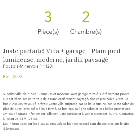
3
2
Pièce(s)
Chambre(s)
Juste parfaite! Villa + garage - Plain pied,
lumineuse, moderne, jardin paysagé
Pouzols-Minervois (11120)
Réf : 2000
Superbe villa plain pied lumineuse et moderne, avec garage carrelé. Extrêmement propre,
elle est bâtie sur un terrain de 545m² entièrement paysagé, clos et piscinable. C'est un
bijou! Aucuns travaux à prévoir. Cette villa surprend par sa belle cuisine, son vaste salon de
plus de 42m² avec poêle à bois fermé, sa lumière, sa ligne sobre et ses belles prestations.
On peut l'agrandir facilement. Elle est juste parfaite et à voir rapidement. RARE! Contactez
Silke au 06.23.91.08.06.
Les informations sur les risques auxquels ce bien est exposé sont disponibles sur le site
Géorisques