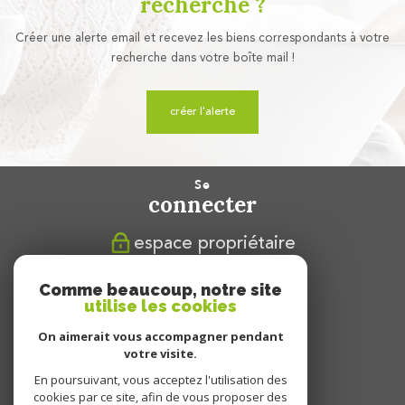
recherche ?
Créer une alerte email et recevez les biens correspondants à votre
recherche dans votre boîte mail !
créer l'alerte
se
connecter
espace propriétaire
nous
Comme beaucoup, notre site
suivre
utilise les cookies
On aimerait vous accompagner pendant
votre visite.
En poursuivant, vous acceptez l'utilisation des
nous
cookies par ce site, afin de vous proposer des