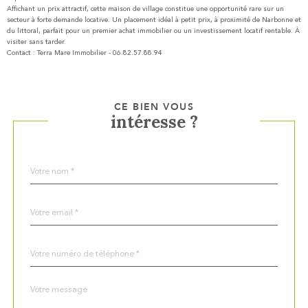
Affichant un prix attractif, cette maison de village constitue une opportunité rare sur un
secteur à forte demande locative. Un placement idéal à petit prix, à proximité de Narbonne et
du littoral, parfait pour un premier achat immobilier ou un investissement locatif rentable. À
visiter sans tarder.
Contact : Terra Mare Immobilier - 06.82.57.88.94
CE BIEN VOUS
intéresse ?
Nom
Fieldset
*
par
défaut
email
*
Téléphone
*
Message
Fieldset
*
par