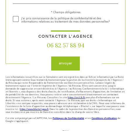
défaut
Validation
* Champs obligatoires
j'ai pris connaissance de la politique de confidentialité et des
informations relatives au traitement de mes données personnelles*
CONTACTER L'AGENCE
06 82 57 88 94
Validation
envoyer
Les informations recueillies sur ce formulaire sont enregistrées dans un fichier informatisé par La Boite
Immo agissant comme Sous-traitant du traitement pour la gestion de la clientèle/prospects de l'Agence /
du Réseau qui reste Responsable du Traitement de vos Données personnelles. La base légale du
traitement repose sur l'intérêt légitime de l'Agence / du Réseau. Elles sont conservées jusqu'à
demande de suppression et sont destinées à l'Agence / au Réseau. Conformément à la loi « informatique
et libertés », vous disposez des droits d’accès, de rectification, d’effacement, d’opposition, de limitation et
de portabilité de vos données. Vous pouvez retirer votre consentement à tout moment en contactant
directement l’Agence / Le Réseau. Consultez le site
https://cnil.fr/fr
pour plus d’informations sur vos
droits. Si vous estimez, après avoir contacté l'Agence / le Réseau, que vos droits « Informatique et
Libertés » ne sont pas respectés, vous pouvez adresser une réclamation à la CNIL. Nous vous informons de
l’existence de la liste d'opposition au démarchage téléphonique « Bloctel », sur laquelle vous pouvez vous
inscrire ici :
https://www.bloctel.gouv.fr
. Dans le cadre de la protection des Données personnelles, nous
vous invitons à ne pas inscrire de Données sensibles dans le champ de saisie libre.
Politiques de Confidentialité
Conditions d'utilisation
Ce site est protégé par reCAPTCHA, les
et es
de
Google s'appliquent.