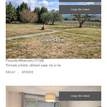
coup de coeur
voir le bien
Pouzols-Minervois (11120)
Terrain à bâtir, clôturé sans vis à vis
540 m²
-
69 500 €
coup de coeur