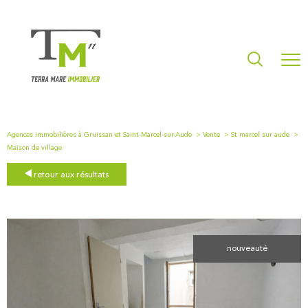
Agences immobilières à Gruissan et Saint-Marcel-sur-Aude
Vente
St marcel sur aude
Maison de village
retour aux résultats
nouveauté