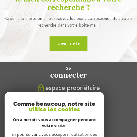
recherche ?
Créer une alerte email et recevez les biens correspondants à votre
recherche dans votre boîte mail !
créer l'alerte
se
connecter
espace propriétaire
nous
Comme beaucoup, notre site
suivre
utilise les cookies
On aimerait vous accompagner pendant
votre visite.
En poursuivant, vous acceptez l'utilisation des
nous