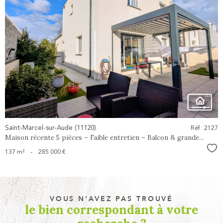
voir le
bien
Saint-Marcel-sur-Aude (11120)
Réf : 2127
Maison récente 5 pièces – Faible entretien – Balcon & grande...
Sél
137 m²
-
285 000 €
VOUS N'AVEZ PAS TROUVÉ
le bien correspondant à votre