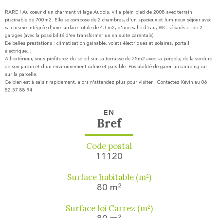
RARE ! Au coeur d'un charmant village Audois, villa plein pied de 2008 avec terrain
piscinable de 700m2. Elle se compose de 2 chambres, d'un spacieux et lumineux séjour avec
sa cuisine intégrée d'une surface totale de 43 m2, d'une salle d'eau, WC séparés et de 2
garages (avec la possibilité d'en transformer un en suite parentale).
De belles prestations : climatisation gainable, volets électriques et solaires, portail
électrique...
A l'extérieur, vous profiterez du soleil sur sa terrasse de 35m2 avec sa pergola, de la verdure
de son jardin et d'un environnement calme et paisible. Possibilité de garer un camping-car
sur la parcelle.
Ce bien est à saisir rapidement, alors n'attendez plus pour visiter ! Contactez Kévin au 06
82 57 88 94
EN
Bref
Code postal
11120
Surface habitable (m²)
80 m²
Surface loi Carrez (m²)