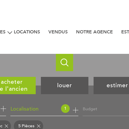
ES
LOCATIONS
VENDUS
NOTRE AGENCE
ES
iens
 bord de mer
acheter
louer
estimer
e l'ancien
de l'ancien
à l'année
1
Budget
Localisation
ac
5 Pièces