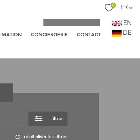
Langue
0
FR
EN
DE
TIMATION
CONCIERGERIE
CONTACT
filtrer
réinitialiser les filtres