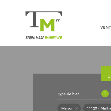
VENT
Nos b
Nos biens en
d
1
Type de bien
Maison
11120 - Mailh