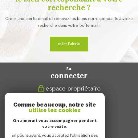
recherche ?
Créer une alerte email et recevez les biens correspondants à votre
recherche dans votre boîte mail !
créer l'alerte
se
connecter
espace propriétaire
nous
Comme beaucoup, notre site
suivre
utilise les cookies
On aimerait vous accompagner pendant
votre visite.
En poursuivant, vous acceptez l'utilisation des
nous