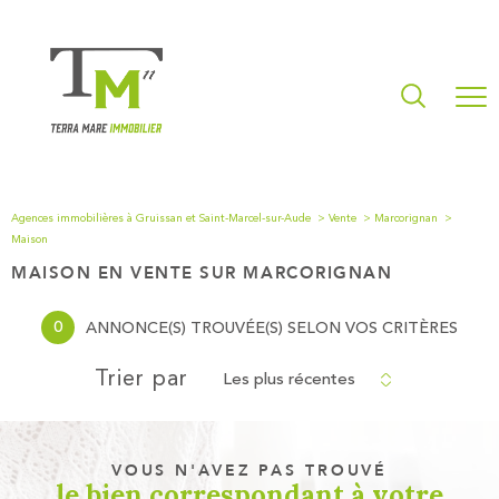
Agences immobilières à Gruissan et Saint-Marcel-sur-Aude
Vente
Marcorignan
Maison
MAISON EN VENTE SUR MARCORIGNAN
0
ANNONCE(S) TROUVÉE(S) SELON VOS CRITÈRES
Les plus récentes
Trier par
VOUS N'AVEZ PAS TROUVÉ
le bien correspondant à votre