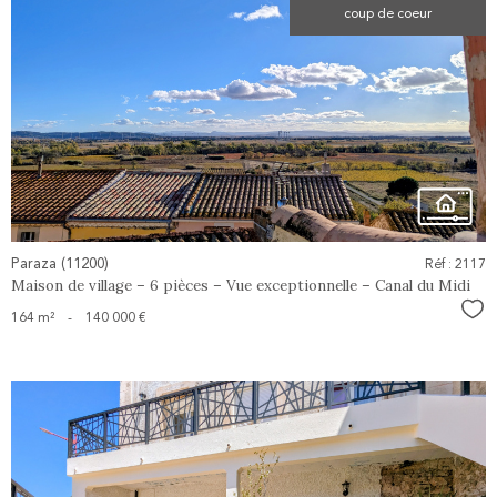
coup de coeur
voir le
bien
Paraza (11200)
Réf : 2117
Maison de village – 6 pièces – Vue exceptionnelle – Canal du Midi
Sél
164 m²
-
140 000 €