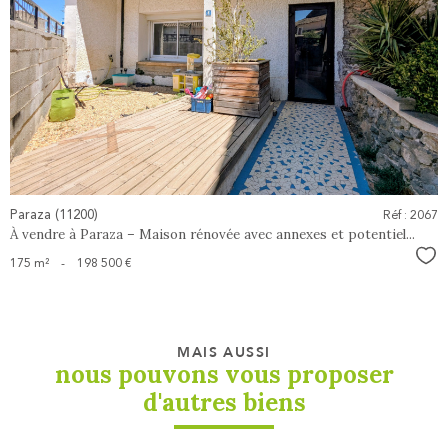
voir le
bien
Paraza (11200)
Réf : 2067
À vendre à Paraza – Maison rénovée avec annexes et potentiel...
Sél
175 m²
-
198 500 €
MAIS AUSSI
nous pouvons vous proposer
d'autres biens