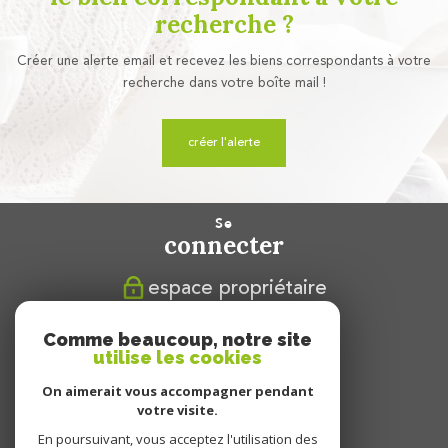
recherche ?
Créer une alerte email et recevez les biens correspondants à votre
recherche dans votre boîte mail !
créer l'alerte
se
connecter
espace propriétaire
nous
Comme beaucoup, notre site
suivre
utilise les cookies
On aimerait vous accompagner pendant
votre visite.
En poursuivant, vous acceptez l'utilisation des
nous