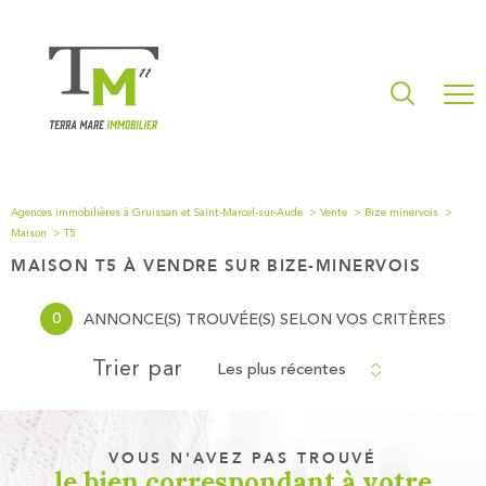
Agences immobilières à Gruissan et Saint-Marcel-sur-Aude
Vente
Bize minervois
Maison
T5
MAISON T5 À VENDRE SUR BIZE-MINERVOIS
0
ANNONCE(S) TROUVÉE(S) SELON VOS CRITÈRES
Les plus récentes
Trier par
VOUS N'AVEZ PAS TROUVÉ
le bien correspondant à votre