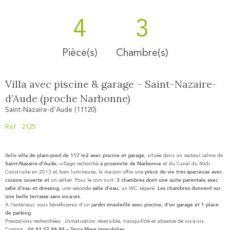
4
3
Pièce(s)
Chambre(s)
Villa avec piscine & garage – Saint-Nazaire-
d’Aude (proche Narbonne)
Saint-Nazaire-d'Aude (11120)
Réf : 2125
villa de plain-pied de 117 m2 avec piscine et garage
Belle
, située dans un secteur calme de
Saint-Nazaire-d’Aude
à proximité de Narbonne
, village recherché
et du Canal du Midi.
pièce de vie très spacieuse avec
Construite en 2013 et bien lumineuse, la maison offre une
cuisine ouverte et
3 chambres dont une suite parentale avec
un cellier. Pour le coin nuit:
salle d'eau et dressing
salle d’eau
Les chambres donnent sur
, une seconde
, un WC séparé.
une belle terrasse sans vis-à-vis.
jardin ensoleillé avec piscine, d'un garage et 1 place
À l’extérieur, vous bénéficierez d’un
de parking.
Prestations recherchées : climatisation réversible, tranquillité et absence de vis-à-vis.
06 82 57 88 94 – Terra Mare Immobilier
Contact :