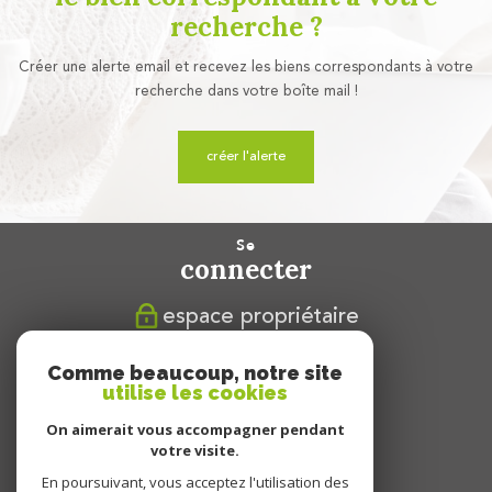
recherche ?
Créer une alerte email et recevez les biens correspondants à votre
recherche dans votre boîte mail !
créer l'alerte
se
connecter
espace propriétaire
nous
Comme beaucoup, notre site
suivre
utilise les cookies
On aimerait vous accompagner pendant
votre visite.
En poursuivant, vous acceptez l'utilisation des
nous