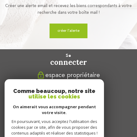
Créer une alerte email et recevez les biens correspondants à votre
recherche dans votre boîte mail !
créer l'alerte
se
connecter
espace propriétaire
nous
Comme beaucoup, notre site
suivre
utilise les cookies
On aimerait vous accompagner pendant
votre visite.
En poursuivant, vous acceptez l'utilisation des
nous
cookies par ce site, afin de vous proposer des
adhérons
contenus adaptés et réaliser des statistiques !