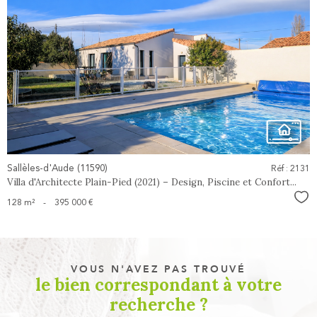
voir le
bien
Sallèles-d'Aude (11590)
Réf : 2131
Villa d'Architecte Plain-Pied (2021) – Design, Piscine et Confort...
Sél
128 m²
-
395 000 €
VOUS N'AVEZ PAS TROUVÉ
le bien correspondant à votre
recherche ?