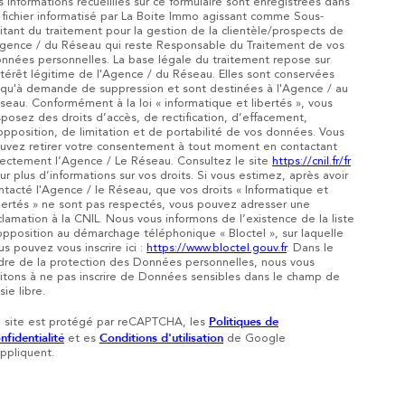
s informations recueillies sur ce formulaire sont enregistrées dans
 fichier informatisé par La Boite Immo agissant comme Sous-
aitant du traitement pour la gestion de la clientèle/prospects de
Agence / du Réseau qui reste Responsable du Traitement de vos
nnées personnelles. La base légale du traitement repose sur
intérêt légitime de l'Agence / du Réseau. Elles sont conservées
squ'à demande de suppression et sont destinées à l'Agence / au
seau. Conformément à la loi « informatique et libertés », vous
sposez des droits d’accès, de rectification, d’effacement,
opposition, de limitation et de portabilité de vos données. Vous
uvez retirer votre consentement à tout moment en contactant
rectement l’Agence / Le Réseau. Consultez le site
https://cnil.fr/fr
ur plus d’informations sur vos droits. Si vous estimez, après avoir
ntacté l'Agence / le Réseau, que vos droits « Informatique et
bertés » ne sont pas respectés, vous pouvez adresser une
clamation à la CNIL. Nous vous informons de l’existence de la liste
opposition au démarchage téléphonique « Bloctel », sur laquelle
us pouvez vous inscrire ici :
https://www.bloctel.gouv.fr
. Dans le
dre de la protection des Données personnelles, nous vous
vitons à ne pas inscrire de Données sensibles dans le champ de
sie libre.
Politiques de
 site est protégé par reCAPTCHA, les
nfidentialité
Conditions d'utilisation
et es
de Google
appliquent.