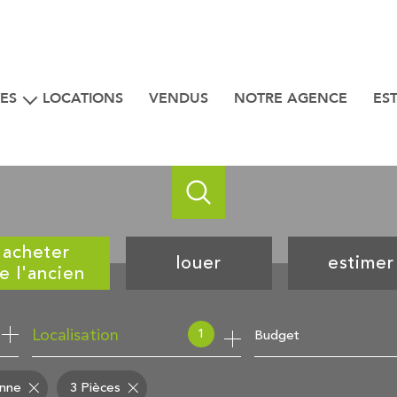
ES
LOCATIONS
VENDUS
NOTRE AGENCE
ES
iens
 bord de mer
acheter
louer
estimer
e l'ancien
de l'ancien
à l'année
1
Budget
Localisation
onne
3 Pièces