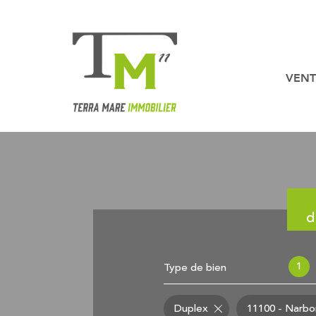
VENT
Nos b
Nos biens en
d
1
Type de bien
Duplex
11100 - Narb