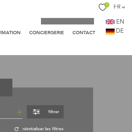
Langue
0
FR
EN
DE
TIMATION
CONCIERGERIE
CONTACT
filtrer
réinitialiser les filtres