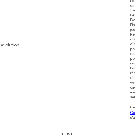
Le
un
tr
l'
Do
l'
ju
Ré
di
d’
'évolution.
po
di
po
co
Li
ré
d'
vo
ca
in
sai
Ce
Co
s'