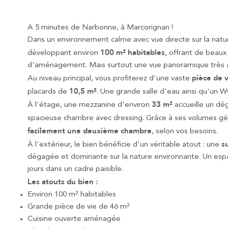
A 5 minutes de Narbonne, à Marcorignan !
Dans un environnement calme avec vue directe sur la nat
100 m² habitables
développant environ
, offrant de beaux
d'aménagement. Mais surtout une vue panoramique très a
pièce de 
Au niveau principal, vous profiterez d'une vaste
10,5 m²
placards de
. Une grande salle d'eau ainsi qu'un
33 m²
À l'étage, une mezzanine d'environ
accueille un dé
spacieuse chambre avec dressing. Grâce à ses volumes gé
facilement une deuxième chambre
, selon vos besoins.
s
À l'extérieur, le bien bénéficie d'un véritable atout : une
dégagée et dominante sur la nature environnante. Un espa
jours dans un cadre paisible.
Les atouts du bien :
Environ 100 m² habitables
Grande pièce de vie de 46 m²
Cuisine ouverte aménagée