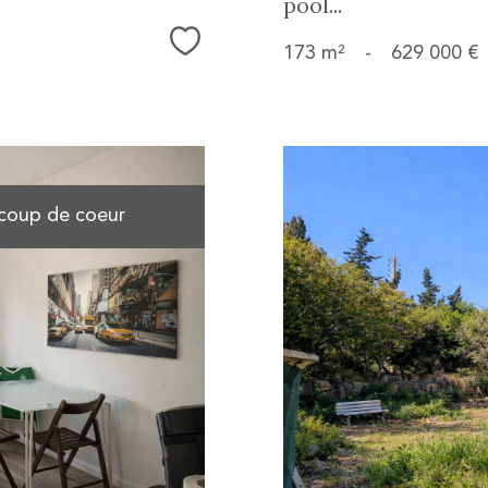
pool...
Sélectionner
173 m²
-
629 000 €
coup de coeur