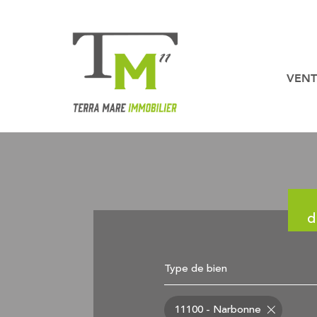
VENT
Nos b
Nos biens en
d
Type de bien
11100 - Narbonne