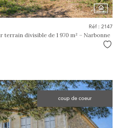
Réf : 2147
r terrain divisible de 1 970 m² – Narbonne
Sélectio
coup de coeur
voir le