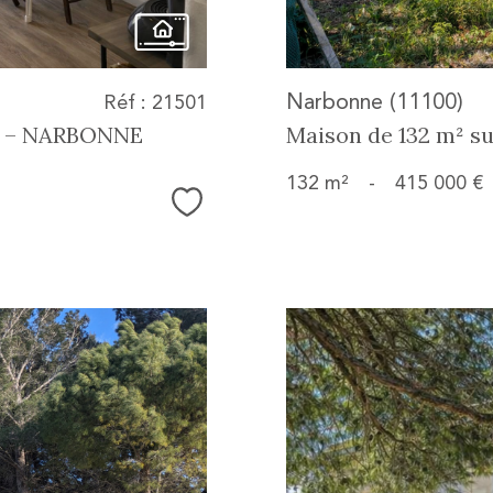
Narbonne (11100)
Réf : 21501
N – NARBONNE
Maison de 132 m² su
132 m²
-
415 000 €
Sélectionner