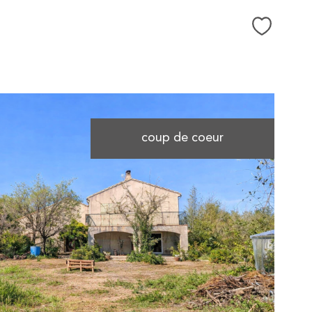
Sélectio
coup de coeur
voir le
bien