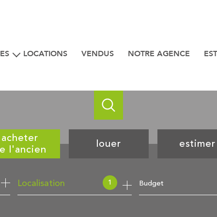
ES
LOCATIONS
VENDUS
NOTRE AGENCE
ES
iens
 bord de mer
acheter
louer
estimer
e l'ancien
de l'ancien
à l'année
1
Budget
Localisation