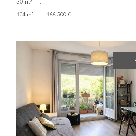
50 m² –...
104 m²
-
166 500 €
voir le
bien