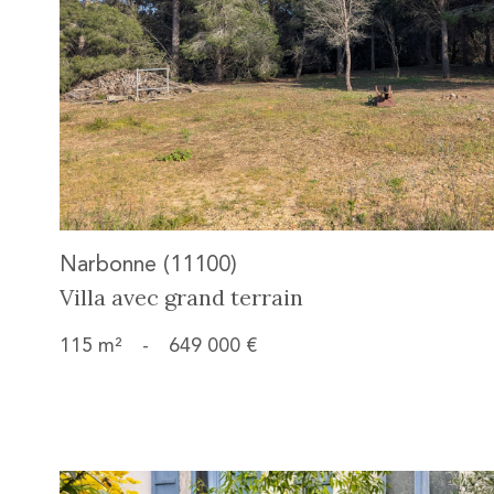
bien
Narbonne (11100)
Villa avec grand terrain
115 m²
-
649 000 €