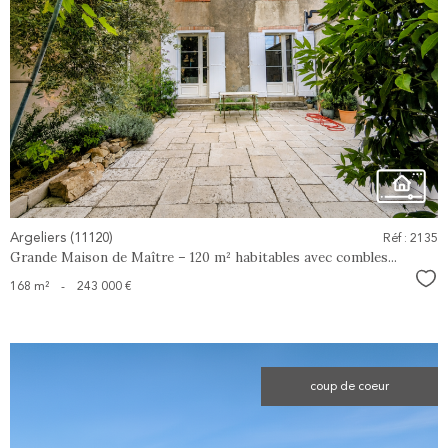
voir le
bien
Argeliers (11120)
Réf : 2135
Grande Maison de Maître – 120 m² habitables avec combles...
Sél
168 m²
-
243 000 €
coup de coeur