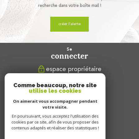
recherche dans votre boîte mail !
créer l'alerte
se
connecter
espace propriétaire
nous
Comme beaucoup, notre site
suivre
utilise les cookies
On aimerait vous accompagner pendant
votre visite.
En poursuivant, vous acceptez l'utilisation des
nous
cookies par ce site, afin de vous proposer des
adhérons
contenus adaptés et réaliser des statistiques !