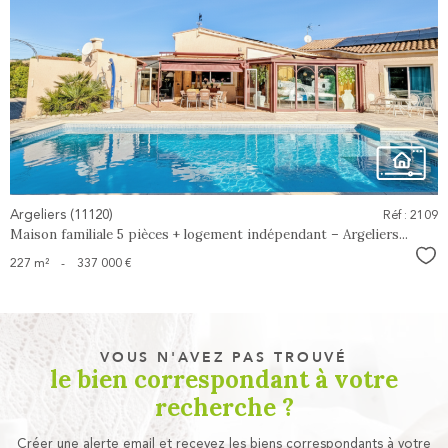
voir le
bien
Argeliers (11120)
Réf : 2109
Maison familiale 5 pièces + logement indépendant – Argeliers...
Sél
227 m²
-
337 000 €
VOUS N'AVEZ PAS TROUVÉ
le bien correspondant à votre
recherche ?
Créer une alerte email et recevez les biens correspondants à votre