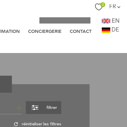
Langue
0
FR
EN
DE
TIMATION
CONCIERGERIE
CONTACT
filtrer
réinitialiser les filtres