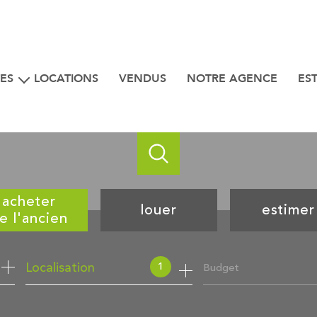
ES
LOCATIONS
VENDUS
NOTRE AGENCE
ES
iens
 bord de mer
acheter
louer
estimer
e l'ancien
de l'ancien
à l'année
1
Budget
Localisation