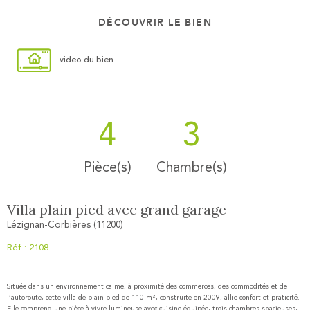
DÉCOUVRIR LE BIEN
video du bien
4
3
Pièce(s)
Chambre(s)
Villa plain pied avec grand garage
Lézignan-Corbières (11200)
Réf : 2108
Située dans un environnement calme, à proximité des commerces, des commodités et de
l’autoroute, cette villa de plain-pied de 110 m², construite en 2009, allie confort et praticité.
Elle comprend une pièce à vivre lumineuse avec cuisine équipée, trois chambres spacieuses,