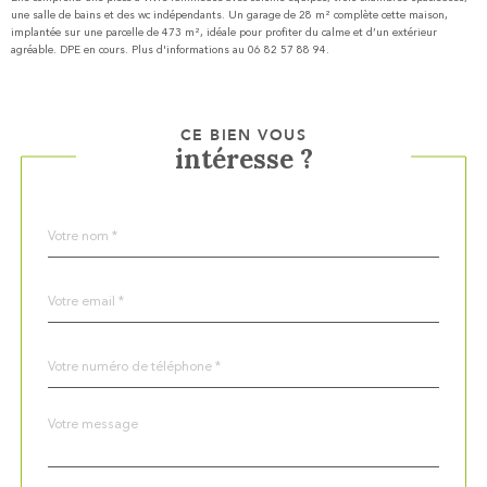
une salle de bains et des wc indépendants. Un garage de 28 m² complète cette maison,
implantée sur une parcelle de 473 m², idéale pour profiter du calme et d’un extérieur
agréable. DPE en cours. Plus d'informations au 06 82 57 88 94.
CE BIEN VOUS
intéresse ?
Nom
Fieldset
*
par
défaut
email
*
Téléphone
*
Message
Fieldset
*
par
défaut