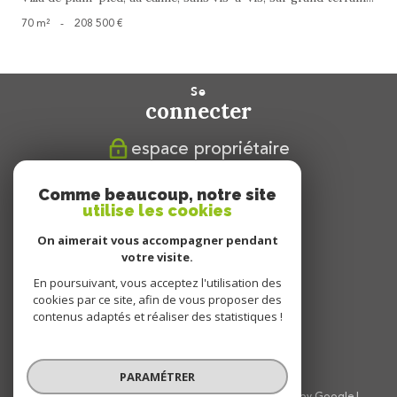
70 m²
-
208 500 €
se
connecter
espace propriétaire
nous
Comme beaucoup, notre site
suivre
utilise les cookies
On aimerait vous accompagner pendant
votre visite.
En poursuivant, vous acceptez l'utilisation des
nous
cookies par ce site, afin de vous proposer des
adhérons
contenus adaptés et réaliser des statistiques !
PARAMÉTRER
© 2026 | Tous droits réservés | Traduction powered by Google |