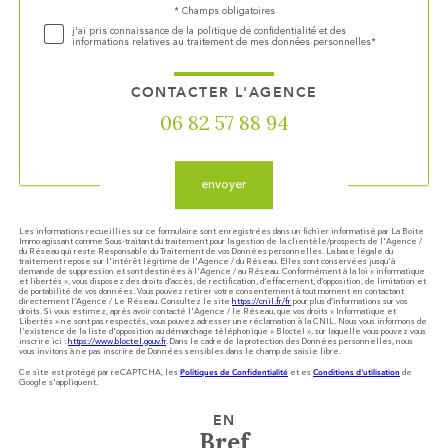
Validation
* Champs obligatoires
j'ai pris connaissance de la politique de confidentialité et des
informations relatives au traitement de mes données personnelles*
CONTACTER L'AGENCE
06 82 57 88 94
Validation
envoyer
Les informations recueillies sur ce formulaire sont enregistrées dans un fichier informatisé par La Boite
Immo agissant comme Sous-traitant du traitement pour la gestion de la clientèle/prospects de l'Agence /
du Réseau qui reste Responsable du Traitement de vos Données personnelles. La base légale du
traitement repose sur l'intérêt légitime de l'Agence / du Réseau. Elles sont conservées jusqu'à
demande de suppression et sont destinées à l'Agence / au Réseau. Conformément à la loi « informatique
et libertés », vous disposez des droits d’accès, de rectification, d’effacement, d’opposition, de limitation et
de portabilité de vos données. Vous pouvez retirer votre consentement à tout moment en contactant
directement l’Agence / Le Réseau. Consultez le site
https://cnil.fr/fr
pour plus d’informations sur vos
droits. Si vous estimez, après avoir contacté l'Agence / le Réseau, que vos droits « Informatique et
Libertés » ne sont pas respectés, vous pouvez adresser une réclamation à la CNIL. Nous vous informons de
l’existence de la liste d'opposition au démarchage téléphonique « Bloctel », sur laquelle vous pouvez vous
inscrire ici :
https://www.bloctel.gouv.fr
. Dans le cadre de la protection des Données personnelles, nous
vous invitons à ne pas inscrire de Données sensibles dans le champ de saisie libre.
Politiques de Confidentialité
Conditions d'utilisation
Ce site est protégé par reCAPTCHA, les
et es
de
Google s'appliquent.
EN
Bref