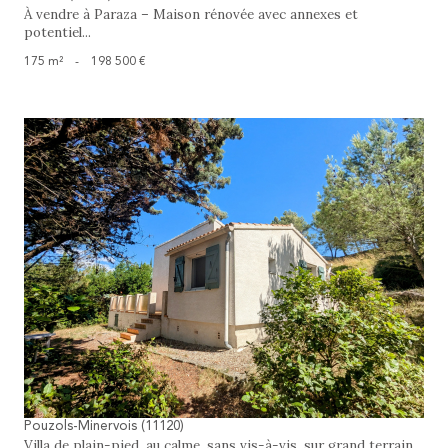
À vendre à Paraza – Maison rénovée avec annexes et
potentiel...
175 m²
-
198 500 €
voir le bien
Pouzols-Minervois (11120)
Villa de plain-pied, au calme, sans vis-à-vis, sur grand terrain...