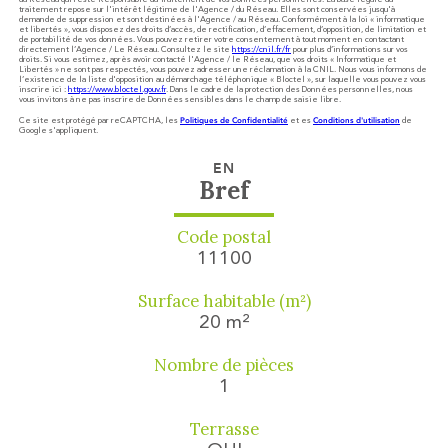
traitement repose sur l'intérêt légitime de l'Agence / du Réseau. Elles sont conservées jusqu'à
demande de suppression et sont destinées à l'Agence / au Réseau. Conformément à la loi « informatique
et libertés », vous disposez des droits d’accès, de rectification, d’effacement, d’opposition, de limitation et
de portabilité de vos données. Vous pouvez retirer votre consentement à tout moment en contactant
directement l’Agence / Le Réseau. Consultez le site
https://cnil.fr/fr
pour plus d’informations sur vos
droits. Si vous estimez, après avoir contacté l'Agence / le Réseau, que vos droits « Informatique et
Libertés » ne sont pas respectés, vous pouvez adresser une réclamation à la CNIL. Nous vous informons de
l’existence de la liste d'opposition au démarchage téléphonique « Bloctel », sur laquelle vous pouvez vous
inscrire ici :
https://www.bloctel.gouv.fr
. Dans le cadre de la protection des Données personnelles, nous
vous invitons à ne pas inscrire de Données sensibles dans le champ de saisie libre.
Politiques de Confidentialité
Conditions d'utilisation
Ce site est protégé par reCAPTCHA, les
et es
de
Google s'appliquent.
EN
Bref
Code postal
11100
Surface habitable (m²)
20 m²
Nombre de pièces
1
Terrasse