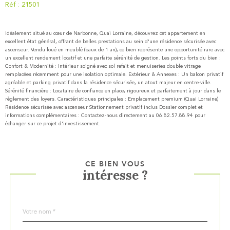
Réf : 21501
Idéalement situé au cœur de Narbonne, Quai Lorraine, découvrez cet appartement en
excellent état général, offrant de belles prestations au sein d'une résidence sécurisée avec
ascenseur. Vendu loué en meublé (baux de 1 an), ce bien représente une opportunité rare avec
un excellent rendement locatif et une parfaite sérénité de gestion. Les points forts du bien :
Confort & Modernité : Intérieur soigné avec sol refait et menuiseries double vitrage
remplacées récemment pour une isolation optimale. Extérieur & Annexes : Un balcon privatif
agréable et parking privatif dans la résidence sécurisée, un atout majeur en centre-ville.
Sérénité financière : Locataire de confiance en place, rigoureux et parfaitement à jour dans le
règlement des loyers. Caractéristiques principales : Emplacement premium (Quai Lorraine)
Résidence sécurisée avec ascenseur Stationnement privatif inclus Dossier complet et
informations complémentaires : Contactez-nous directement au 06.82.57.88.94 pour
échanger sur ce projet d'investissement.
CE BIEN VOUS
intéresse ?
Nom
Fieldset
*
par
défaut