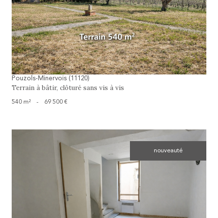
voir le bien
Pouzols-Minervois (11120)
Terrain à bâtir, clôturé sans vis à vis
540 m²
-
69 500 €
nouveauté
voir le bien