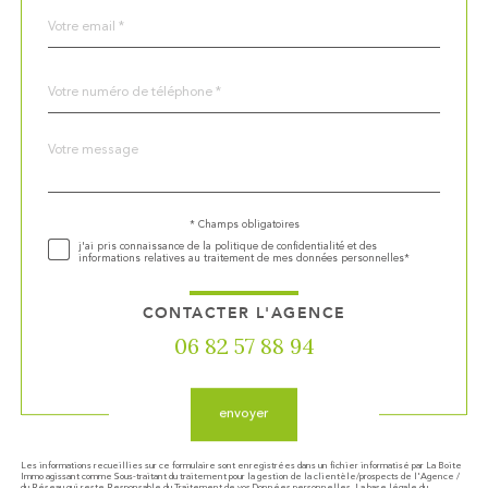
email
*
Téléphone
*
Message
Fieldset
*
par
défaut
Validation
* Champs obligatoires
j'ai pris connaissance de la politique de confidentialité et des
informations relatives au traitement de mes données personnelles*
CONTACTER L'AGENCE
06 82 57 88 94
Validation
envoyer
Les informations recueillies sur ce formulaire sont enregistrées dans un fichier informatisé par La Boite
Immo agissant comme Sous-traitant du traitement pour la gestion de la clientèle/prospects de l'Agence /
du Réseau qui reste Responsable du Traitement de vos Données personnelles. La base légale du