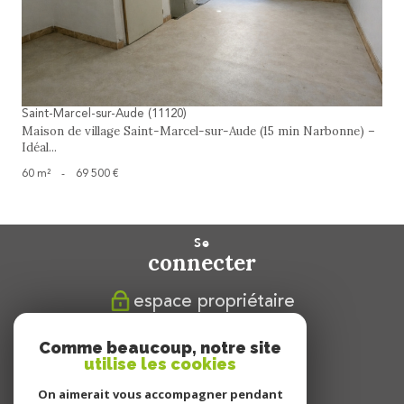
Saint-Marcel-sur-Aude (11120)
Maison de village Saint-Marcel-sur-Aude (15 min Narbonne) –
Idéal...
60 m²
-
69 500 €
se
connecter
espace propriétaire
nous
Comme beaucoup, notre site
suivre
utilise les cookies
On aimerait vous accompagner pendant